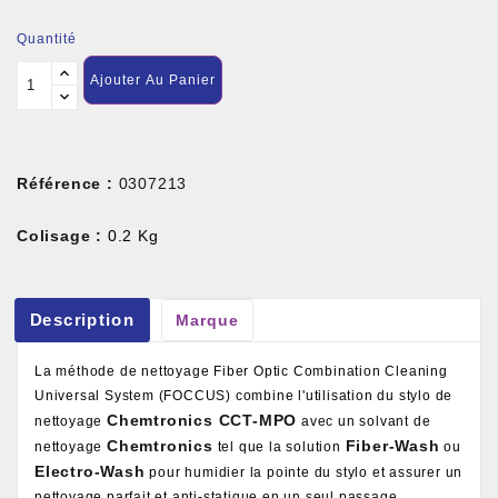
Quantité
Ajouter Au Panier
Référence :
0307213
Colisage :
0.2 Kg
Description
Marque
La méthode de nettoyage Fiber Optic Combination Cleaning
Universal System (FOCCUS) combine l'utilisation du stylo de
Chemtronics CCT-MPO
nettoyage
avec un solvant de
Chemtronics
Fiber-Wash
nettoyage
tel que la solution
ou
Electro-Wash
pour humidier la pointe du stylo et assurer un
nettoyage parfait et anti-statique en un seul passage.