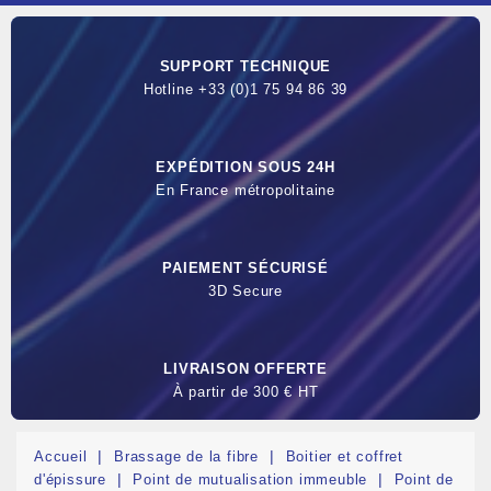
SUPPORT TECHNIQUE
Hotline +33 (0)1 75 94 86 39
EXPÉDITION SOUS 24H
En France métropolitaine
PAIEMENT SÉCURISÉ
3D Secure
LIVRAISON OFFERTE
À partir de 300 € HT
Accueil
Brassage de la fibre
Boitier et coffret
d'épissure
Point de mutualisation immeuble
Point de