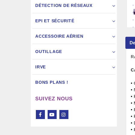
DÉTECTION DE RÉSEAUX
EPI ET SÉCURITÉ
ACCESSOIRE AÉRIEN
De
Pistol
OUTILLAGE
R
IRVE
C
BONS PLANS !
• 
•
• 
SUIVEZ NOUS
•
• 
• 
•
•