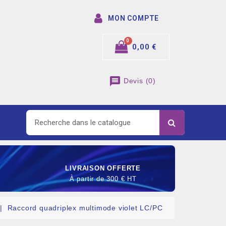
MON COMPTE
0,00 €
message
Devis
(
0
)
LIVRAISON OFFERTE
À partir de 300 € HT
Raccord quadriplex multimode violet LC/PC
SOMMABLE DE RACCORDEMENT