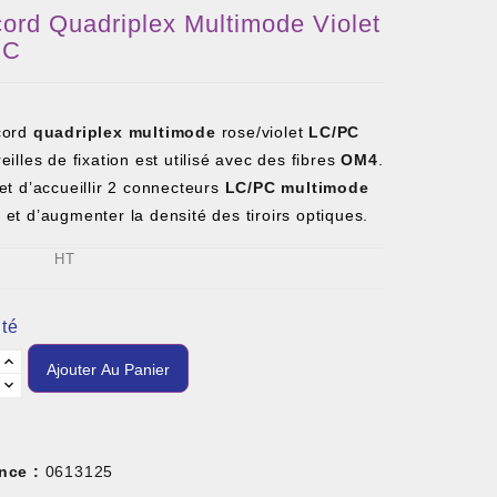
ord Quadriplex Multimode Violet
PC
cord
quadriplex multimode
rose/violet
LC/PC
eilles de fixation est utilisé avec des fibres
OM4
.
et d’accueillir 2 connecteurs
LC/PC multimode
x
et d’augmenter la densité des tiroirs optiques.
HT
té
Ajouter Au Panier
nce :
0613125