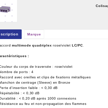
Colisa
scription
Marque
et À Colle Et Reboucheur
accord
multimode
quadriplex
rose/violet
LC/PC
.
aractéristiques :
Couleur du corps de traversée : rose/violet
 Nombre de ports : 4
Raccord avec oreilles et clips de fixations métalliques
 Manchon de centrage (Sleeve) en Bronze
Perte d'insertion faible : < 0,30 dB
Répétabilité : < 0,30 dB
 Durabilité : < 0,20 dB après 1000 connexions
 Résistance au feu et non-propagation des flammes