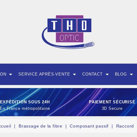
ION
SERVICE APRÈS-VENTE
CONTACT
BLOG
EXPÉDITION SOUS 24H
PAIEMENT SÉCURISÉ
En France métropolitaine
3D Secure
ccueil
Brassage de la fibre
Composant passif
Raccord
OUTILLAGE ET CON