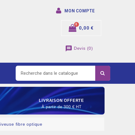
MON COMPTE
0,00 €
message
Devis
(
0
)
LIVRAISON OFFERTE
À partir de 300 € HT
liveuse fibre optique
SOMMABLE DE RACCORDEMENT