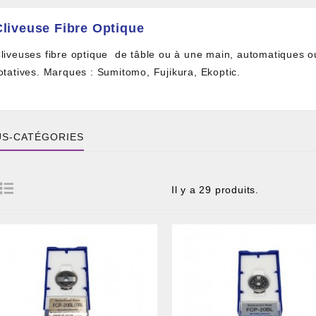
Cliveuse Fibre Optique
liveuses fibre optique de tâble ou à une main, automatiques o
otatives. Marques : Sumitomo, Fujikura, Ekoptic.
S-CATÉGORIES
 DE CÂBLE ET BOITIER
Il y a 29 produits.
RE ET PIGTAIL OPTIQUE
COMPOSANT PASSIF
ILLE ET FIL DE DÉTECTION TRAÇABLE