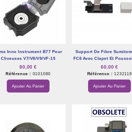
me Inno Instrument B77 Pour
Support De Fibre Sumitom
Cliveuses V7/V8/V9/VF-15
FC8 Avec Clapet Et Pousso
FC-8R-F
80,00 €
60,00 €
Référence :
0101080
Référence :
1232118
Ajouter Au Panier
Ajouter Au Panier