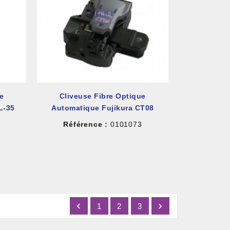
ue
Cliveuse Fibre Optique
L-35
Automatique Fujikura CT08
8
Référence :
0101073


1
2
3