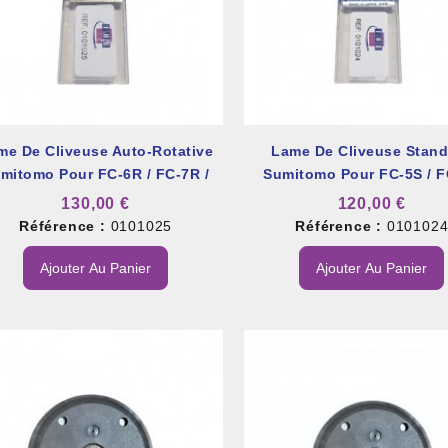
me De Cliveuse Auto-Rotative
Lame De Cliveuse Stand
et À Colle Et Reboucheur
mitomo Pour FC-6R / FC-7R /
Sumitomo Pour FC-5S / F
FC-8R
130,00 €
120,00 €
Référence :
0101025
Référence :
010102
Ajouter Au Panier
Ajouter Au Panier