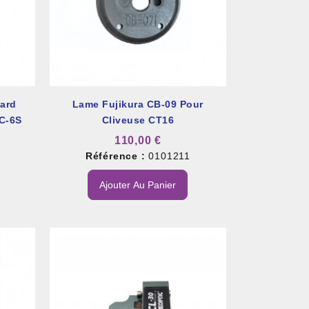
ard
Lame Fujikura CB-09 Pour
C-6S
Cliveuse CT16
110,00 €
4
Référence :
0101211
Ajouter Au Panier