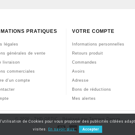
RMATIONS PRATIQUES
VOTRE COMPTE
s légales
Informations personnelles
ons générales de vente
Retours produit
 livraison
Commandes
ons commerciales
Avoirs
re d’un compte
Adresse
ntacter
Bons de réductions
mpte
Mes alertes
© 2026 - THD OPTIC - Réaliseé par Tempus Donum
l'utilisation de Cookies pour vous proposer des publicités ciblées adapt
visites.
En savoir plus.
Accepter